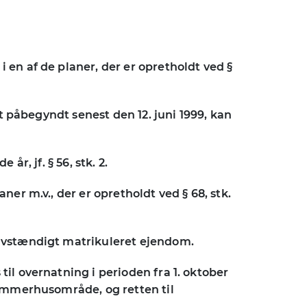
 en af de planer, der er opretholdt ved §
gt påbegyndt senest den 12. juni 1999, kan
r, jf. § 56, stk. 2.
er m.v., der er opretholdt ved § 68, stk.
elvstændigt matrikuleret ejendom.
il overnatning i perioden fra 1. oktober
sommerhusområde, og retten til