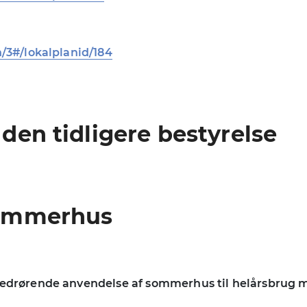
n/3#/lokalplanid/184
 den tidligere bestyrelse
 sommerhus
 vedrørende anvendelse af sommerhus til helårsbrug m