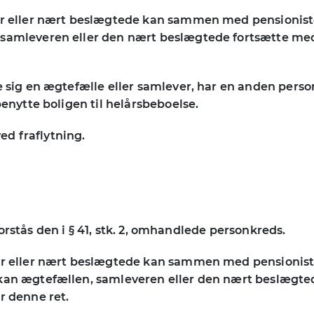
ver eller nært beslægtede kan sammen med pensioniste
 samleveren eller den nært beslægtede fortsætte med 
de sig en ægtefælle eller samlever, har en anden pers
benytte boligen til helårsbeboelse.
ved fraflytning.
, forstås den i § 41, stk. 2, omhandlede personkreds.
er eller nært beslægtede kan sammen med pensioniste
 kan ægtefællen, samleveren eller den nært beslægted
r denne ret.