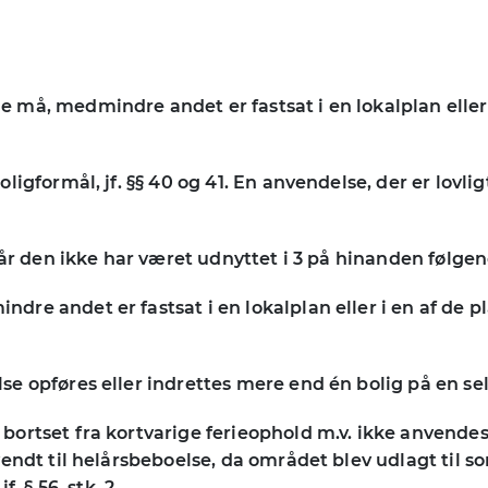
må, medmindre andet er fastsat i en lokalplan eller i
igformål, jf. §§ 40 og 41. En anvendelse, der er lovli
r den ikke har været udnyttet i 3 på hinanden følgende å
e andet er fastsat i en lokalplan eller i en af de plan
se opføres eller indrettes mere end én bolig på en s
rtset fra kortvarige ferieophold m.v. ikke anvendes t
vendt til helårsbeboelse, da området blev udlagt til 
. § 56, stk. 2.