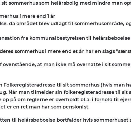
it sommerhus som helårsbolig med mindre man opfyl
mmerhus i mere end 1 år
lse, da området blev udlagt til sommerhusområde, og 
pensation fra kommunalbestyrelsen til helårsbeboels
 deres sommerhus i mere end et år har en slags ”særst
af ovenstående, at man ikke må overnatte i sit sommer
sin Folkeregisteradresse til sit sommerhus (hvis man 
ug. Når man tilmelder sin folkeregisteradresse til 
p på om reglerne er overholdt bl.a. i forhold til eje
et er en ret man har som pensionist.
en til helårsbeboelse bortfalder hvis sommerhuset sk