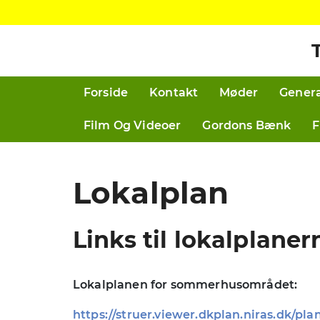
Forside
Kontakt
Møder
Genera
Film Og Videoer
Gordons Bænk
F
Lokalplan
Links til lokalplane
Lokalplanen for sommerhusområdet:
https://struer.viewer.dkplan.niras.dk/pla