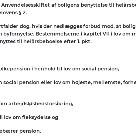
 Anvendelsesskiftet af boligens benyttelse til helårs
lovens § 2,
 bortfalder dog, hvis der nedlægges forbud mod, at bol
 om byfornyelse. Bestemmelserne i kapitel VII i lov om 
yttes til helårsbeboelse efter 1. pkt.
folkepension i henhold til lov om social pension,
om social pension eller lov om højeste, mellemste, for
 om arbejdsløshedsforsikring,
il lov om fleksydelse og
pebærer pension.