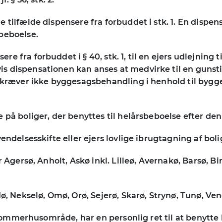
tilfælde dispensere fra forbuddet i stk. 1. En dispens
beboelse.
 fra forbuddet i § 40, stk. 1, til en ejers udlejning 
s dispensationen kan anses at medvirke til en gunsti
e kræver ikke byggesagsbehandling i henhold til bygge
e på boliger, der benyttes til helårsbeboelse efter d
endelsesskifte eller ejers lovlige ibrugtagning af bol
r Agersø, Anholt, Askø inkl. Lilleø, Avernakø, Barsø, 
dø, Nekselø, Omø, Orø, Sejerø, Skarø, Strynø, Tunø, Ve
t sommerhusområde, har en personlig ret til at benytte 