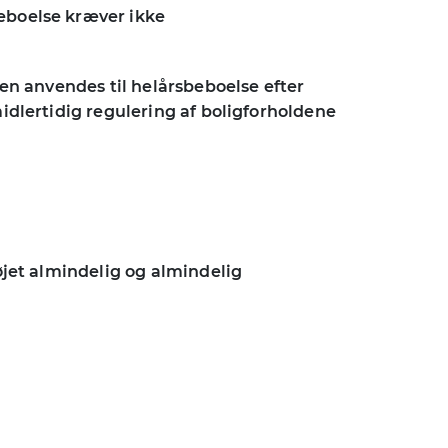
beboelse kræver ikke
igen anvendes til helårsbeboelse efter
midlertidig regulering af boligforholdene
højet almindelig og almindelig