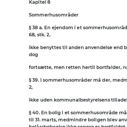
Kapitel 8
Sommerhusområder
§ 38 a. En ejendom i et sommerhusområde 
68, stk. 2,
ikke benyttes til anden anvendelse end bol
dog
fortsætte, men retten hertil bortfalder, nå
§ 39. I sommerhusområder må der, medmindr
2,
ikke uden kommunalbestyrelsens tilladel
§ 40. En bolig i et sommerhusområde må bo
til 31. marts, medmindre boligen blev an
helårsbeboelse ikke senere er bortfaldet, jf