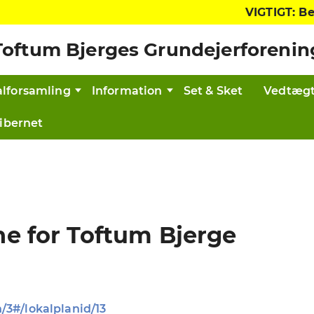
VIGTIGT: Beskæ
Toftum Bjerges Grundejerforenin
lforsamling
Information
Set & Sket
Vedtægt
ibernet
rne for Toftum Bjerge
n/3#/lokalplanid/13