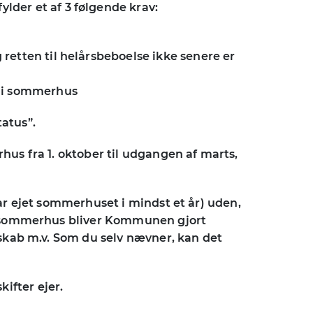
der et af 3 følgende krav:
retten til helårsbeboelse ikke senere er
e i sommerhus
atus”.
hus fra 1. oktober til udgangen af marts,
har ejet sommerhuset i mindst et år) uden,
sit sommerhus bliver Kommunen gjort
rskab m.v. Som du selv nævner, kan det
ifter ejer.