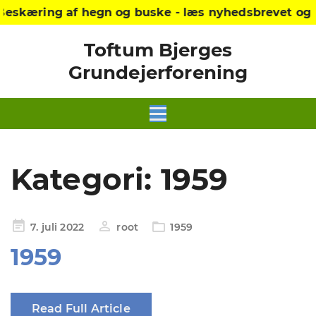
Beskæring af hegn og buske - læs nyhedsbrevet og 
Toftum Bjerges
Grundejerforening
Kategori:
1959
Udgivet
7. juli 2022
root
1959
i
1959
Read Full Article