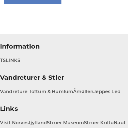
Information
TS
LINKS
Vandreturer & Stier
Vandreture Toftum & Humlum
Åmøllen
Jeppes Led
Links
Visit Norvestjylland
Struer Museum
Struer KultuNaut