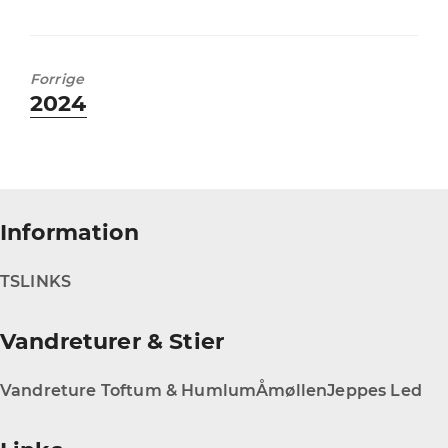
Forrige
Forrige
2024
indlæg:
Information
TS
LINKS
Vandreturer & Stier
Vandreture Toftum & Humlum
Åmøllen
Jeppes Led