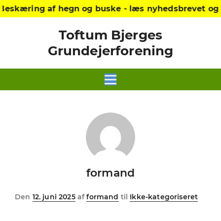
 Beskæring af hegn og buske - læs nyhedsbrevet og 
Toftum Bjerges
Grundejerforening
formand
Udgivet
Den
12. juni 2025
af
formand
til
Ikke-kategoriseret
i