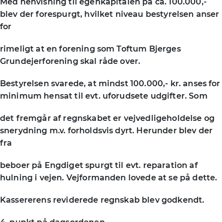
Med henvisning til egenkapitalen på ca. 100.000,-
blev der forespurgt, hvilket niveau bestyrelsen anser
for
rimeligt at en forening som Toftum Bjerges
Grundejerforening skal råde over.
Bestyrelsen svarede, at mindst 100.000,- kr. anses for
minimum hensat til evt. uforudsete udgifter. Som
det fremgår af regnskabet er vejvedligeholdelse og
snerydning m.v. forholdsvis dyrt. Herunder blev der
fra
beboer på Engdiget spurgt til evt. reparation af
hulning i vejen. Vejformanden lovede at se på dette.
Kassererens reviderede regnskab blev godkendt.