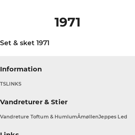
1971
Set & sket 1971
Information
TS
LINKS
Vandreturer & Stier
Vandreture Toftum & Humlum
Åmøllen
Jeppes Led
Links