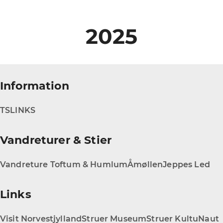
2025
Information
TS
LINKS
Vandreturer & Stier
Vandreture Toftum & Humlum
Åmøllen
Jeppes Led
Links
Visit Norvestjylland
Struer Museum
Struer KultuNaut