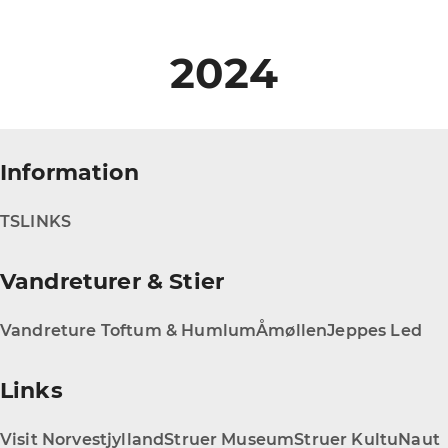
2024
Information
TS
LINKS
Vandreturer & Stier
Vandreture Toftum & Humlum
Åmøllen
Jeppes Led
Links
Visit Norvestjylland
Struer Museum
Struer KultuNaut